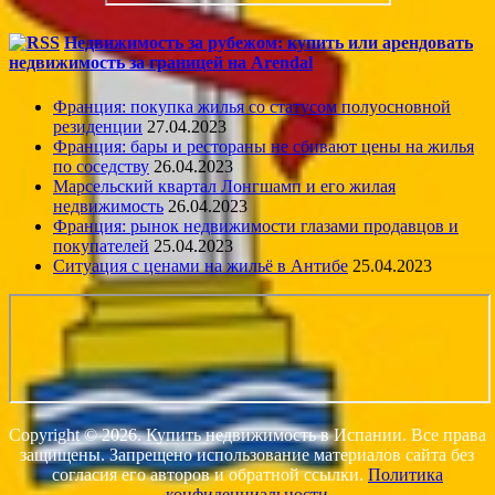
Недвижимость за рубежом: купить или арендовать
недвижимость за границей на Arendal
Франция: покупка жилья со статусом полуосновной
резиденции
27.04.2023
Франция: бары и рестораны не сбивают цены на жилья
по соседству
26.04.2023
Марсельский квартал Лонгшамп и его жилая
недвижимость
26.04.2023
Франция: рынок недвижимости глазами продавцов и
покупателей
25.04.2023
Ситуация с ценами на жильё в Антибе
25.04.2023
Copyright © 2026. Купить недвижимость в Испании. Все права
защищены. Запрещено использование материалов сайта без
согласия его авторов и обратной ссылки.
Политика
конфиденциальности