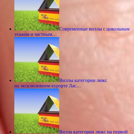
Современные виллы с цокольным
этажом и частным…
Виллы категории люкс
на эксклюзивном курорте Лас…
Вилла категории люкс на первой