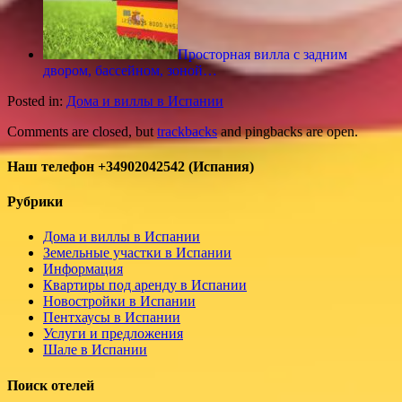
Просторная вилла с задним
двором, бассейном, зоной…
Posted in:
Дома и виллы в Испании
Comments are closed, but
trackbacks
and pingbacks are open.
Наш телефон +34902042542 (Испания)
Рубрики
Дома и виллы в Испании
Земельные участки в Испании
Информация
Квартиры под аренду в Испании
Новостройки в Испании
Пентхаусы в Испании
Услуги и предложения
Шале в Испании
Поиск отелей