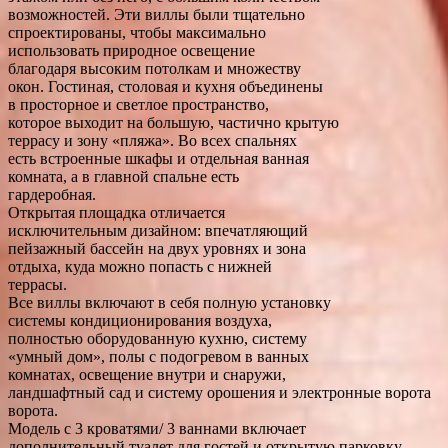
возможностей. Эти виллы были тщательно
спроектированы, чтобы максимально
использовать природное освещение
благодаря высоким потолкам и множеству
окон. Гостиная, столовая и кухня объединены
в просторное и светлое пространство,
которое выходит на большую, частично крытую
террасу и зону «пляжа». Во всех спальнях
есть встроенные шкафы и отдельная ванная
комната, а в главной спальне есть
гардеробная.
Открытая площадка отличается
исключительным дизайном: впечатляющий
пейзажный бассейн на двух уровнях и зона
отдыха, куда можно попасть с нижней
террасы.
Все виллы включают в себя полную установку
системы кондиционирования воздуха,
полностью оборудованную кухню, систему
«умный дом», полы с подогревом в ванных
комнатах, освещение внутри и снаружи,
ландшафтный сад и систему орошения и электронные ворота
ворота.
Модель с 3 кроватями/ 3 ваннами включает
дополнительный туалет для гостей и открытую парковку