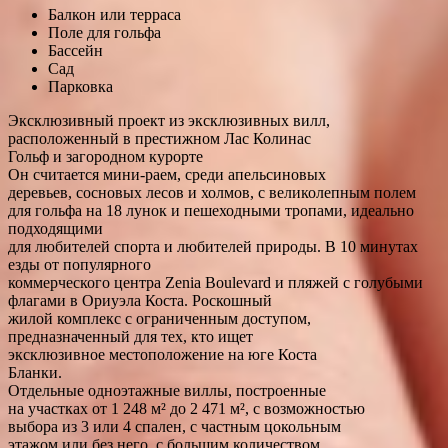
Балкон или терраса
Поле для гольфа
Бассейн
Сад
Парковка
Эксклюзивный проект из эксклюзивных вилл,
расположенный в престижном Лас Колинас
Гольф и загородном курорте
Он считается мини-раем, среди апельсиновых
деревьев, сосновых лесов и холмов, с великолепным полем
для гольфа на 18 лунок и пешеходными тропами, идеально
подходящими
для любителей спорта и любителей природы. В 10 минутах
езды от популярного
коммерческого центра Zenia Boulevard и пляжей с голубыми
флагами в Ориуэла Коста. Роскошный
жилой комплекс с ограниченным доступом,
предназначенный для тех, кто ищет
эксклюзивное местоположение на юге Коста
Бланки.
Отдельные одноэтажные виллы, построенные
на участках от 1 248 м² до 2 471 м², с возможностью
выбора из 3 или 4 спален, с частным цокольным
этажом или без него, с большим количеством