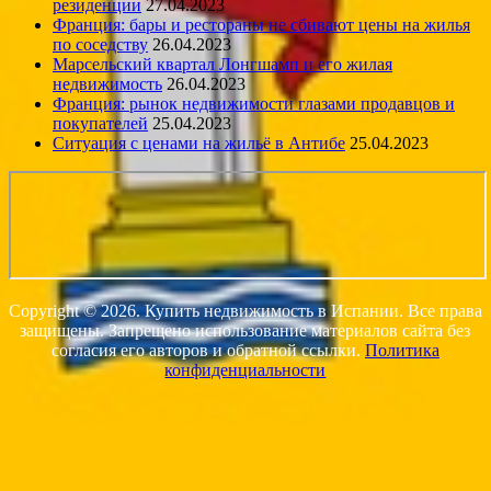
резиденции
27.04.2023
Франция: бары и рестораны не сбивают цены на жилья
по соседству
26.04.2023
Марсельский квартал Лонгшамп и его жилая
недвижимость
26.04.2023
Франция: рынок недвижимости глазами продавцов и
покупателей
25.04.2023
Ситуация с ценами на жильё в Антибе
25.04.2023
Copyright © 2026. Купить недвижимость в Испании. Все права
защищены. Запрещено использование материалов сайта без
согласия его авторов и обратной ссылки.
Политика
конфиденциальности