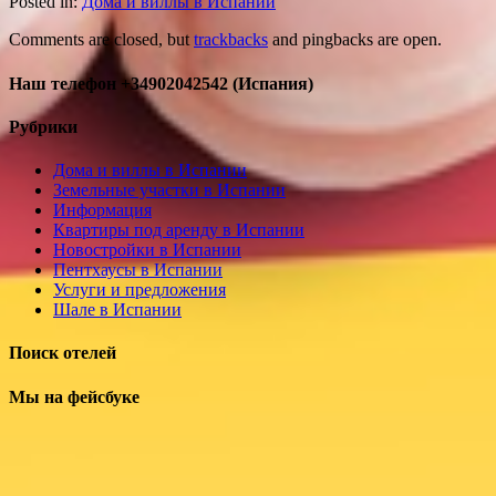
Posted in:
Дома и виллы в Испании
Comments are closed, but
trackbacks
and pingbacks are open.
Наш телефон +34902042542 (Испания)
Рубрики
Дома и виллы в Испании
Земельные участки в Испании
Информация
Квартиры под аренду в Испании
Новостройки в Испании
Пентхаусы в Испании
Услуги и предложения
Шале в Испании
Поиск отелей
Мы на фейсбуке