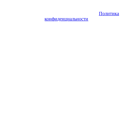
Copyright © 2026. Купить недвижимость в Испании. Все права
защищены. Запрещено использование материалов сайта без
согласия его авторов и обратной ссылки.
Политика
конфиденциальности