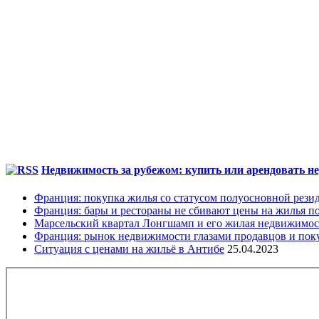
Недвижимость за рубежом: купить или арендовать не
Франция: покупка жилья со статусом полуосновной рези
Франция: бары и рестораны не сбивают цены на жилья по
Марсельский квартал Лонгшамп и его жилая недвижимос
Франция: рынок недвижимости глазами продавцов и пок
Ситуация с ценами на жильё в Антибе
25.04.2023