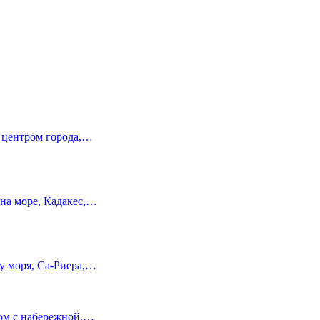
с центром города,…
на море, Кадакес,…
у моря, Са-Риера,…
дом с набережной,…