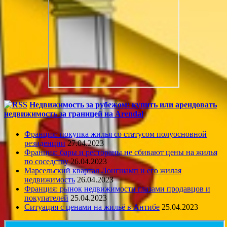
Недвижимость за рубежом: купить или арендовать
недвижимость за границей на Arendal
Франция: покупка жилья со статусом полуосновной
резиденции
27.04.2023
Франция: бары и рестораны не сбивают цены на жилья
по соседству
26.04.2023
Марсельский квартал Лонгшамп и его жилая
недвижимость
26.04.2023
Франция: рынок недвижимости глазами продавцов и
покупателей
25.04.2023
Ситуация с ценами на жильё в Антибе
25.04.2023