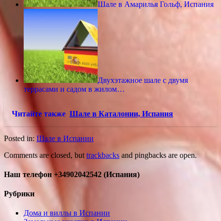
Шале в Амарилья Гольф, Испания
Двухэтажное шале с двумя
террасами и садом в жилом…
Читайте также
Шале в Каталонии, Испания
Posted in:
Шале в Испании
Comments are closed, but
trackbacks
and pingbacks are open.
Наш телефон +34902042542 (Испания)
Рубрики
Дома и виллы в Испании