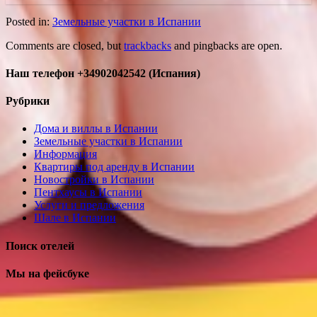
Posted in:
Земельные участки в Испании
Comments are closed, but
trackbacks
and pingbacks are open.
Наш телефон +34902042542 (Испания)
Рубрики
Дома и виллы в Испании
Земельные участки в Испании
Информация
Квартиры под аренду в Испании
Новостройки в Испании
Пентхаусы в Испании
Услуги и предложения
Шале в Испании
Поиск отелей
Мы на фейсбуке