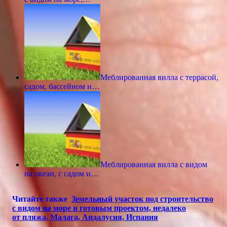
Меблированная вилла с террасой,
садом, бассейном и…
Меблированная вилла с видом
на океан, с садом и…
Читайте также
Земельный участок под строительство
с видом на море и готовым проектом, недалеко
от пляжа, Малага, Андалусия, Испания