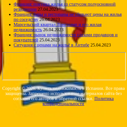
Франция: покупка жилья со статусом полуосновной
резиденции
27.04.2023
Франция: бары и рестораны не сбивают цены на жилья
по соседству
26.04.2023
Марсельский квартал Лонгшамп и его жилая
недвижимость
26.04.2023
Франция: рынок недвижимости глазами продавцов и
покупателей
25.04.2023
Ситуация с ценами на жильё в Антибе
25.04.2023
Copyright © 2026. Купить недвижимость в Испании. Все права
защищены. Запрещено использование материалов сайта без
согласия его авторов и обратной ссылки.
Политика
конфиденциальности